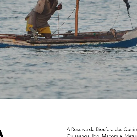
A
A Reserva da Biosfera das Quiri
Quissanga, Ibo, Macomia, Metu