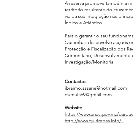
A reserva promove também a mul
território resultante do cruzam
via da sua integração nas princi
Índico e Atlântico.
Para o garantir o seu funcionam
Quirimbas desenvolve acções em
Protecção e Fiscalização dos R
Comunitário, Desenvolvimento 
Investigação/Monitoria.
Contactos
ibraimo.assane@hotmail.com
dumula69@gmail.com
Website
https://www.anac.gov.mz/parqu
http://www.quirimbas.info/