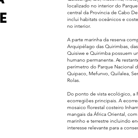
localizado no interior do Parqu
E
central da Província de Cabo D
inclui habitats oceânicos e cost
no interior.
A parte marinha da reserva comp
Arquipélago das Quirimbas, das 
Quisiwe e Quirimba possuem um
humano permanente. As restantes
perímetro do Parque Nacional 
Quipaco, Mefunvo, Quilalea, Sen
Rolas.
Do ponto de vista ecológico, a
ecorregiões principais. A ecorre
mosaico florestal costeiro Inha
mangais da África Oriental, com
marinho e terrestre incluindo e
interesse relevante para a conser