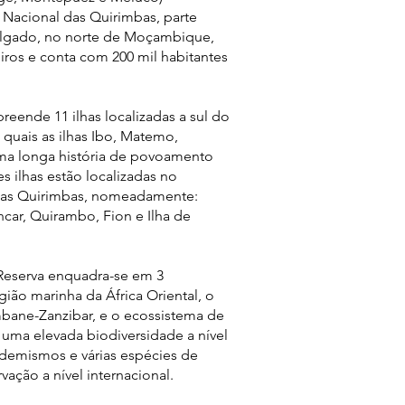
e Nacional das Quirimbas, parte
elgado, no norte de Moçambique,
eiros e conta com 200 mil habitantes
reende 11 ilhas localizadas a sul do
quais as ilhas Ibo, Matemo,
a longa história de povoamento
 ilhas estão localizadas no
das Quirimbas, nomeadamente:
car, Quirambo, Fion e Ilha de
 Reserva enquadra-se em 3
gião marinha da África Oriental, o
mbane-Zanzibar, e o ecossistema de
 uma elevada biodiversidade a nível
ndemismos e várias espécies de
vação a nível internacional.