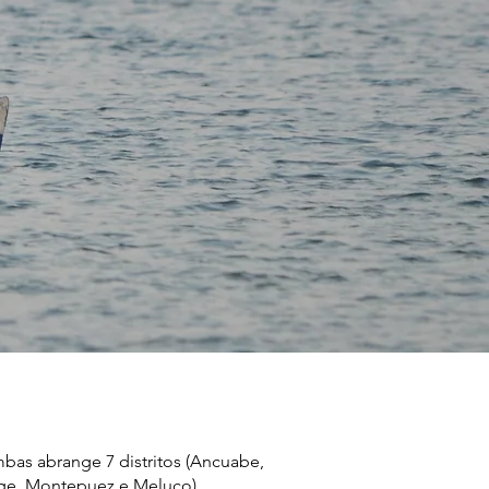
mbas abrange 7 distritos (Ancuabe,
ge, Montepuez e Meluco)